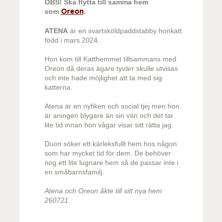
OBS! Ska flytta till samma hem
som
.
Oreon
ATENA
är en svartsköldpaddstabby honkatt
född i mars 2024.
Hon kom till Katthemmet tillsammans med
Oreon då deras ägare tyvärr skulle utvisas
och inte hade möjlighet att ta med sig
katterna.
Atena är en nyfiken och social tjej men hon
är aningen blygare än sin vän och det tar
lite tid innan hon vågar visar sitt rätta jag.
Duon söker ett kärleksfullt hem hos någon
som har mycket tid för dem. De behöver
nog ett lite lugnare hem så de passar inte i
en småbarnsfamilj.
Atena och Oreon åkte till sitt nya hem
260721