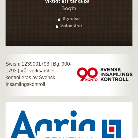
Viktigt att tänka på
Login
Styrelse
Volontärer
Swish: 1239001793 | Bg: 900-
1793 | Vår verksamhet
kontrolleras av Svensk
Insamlingskontroll.