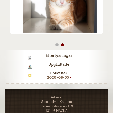
Efterlysningar
Upphittade
Solkatter
2026-08-05
Adress:
Stockholms Katthem
Skurusundsvägen 159
131 46 NACKA