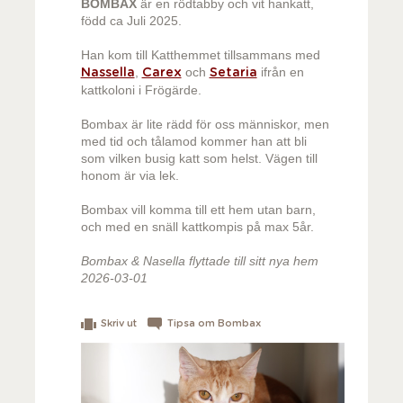
BOMBAX
är en rödtabby och vit hankatt,
född ca Juli 2025.
Han kom till Katthemmet tillsammans med
,
och
ifrån en
Nassella
Carex
Setaria
kattkoloni i Frögärde.
Bombax är lite rädd för oss människor, men
med tid och tålamod kommer han att bli
som vilken busig katt som helst. Vägen till
honom är via lek.
Bombax vill komma till ett hem utan barn,
och med en snäll kattkompis på max 5år.
Bombax & Nasella flyttade till sitt nya hem
2026-03-01
Skriv ut
Tipsa om Bombax