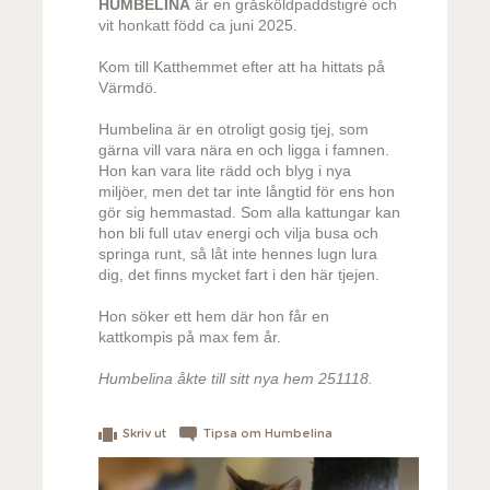
HUMBELINA
är en gråsköldpaddstigré och
vit honkatt född ca juni 2025.
Kom till Katthemmet efter att ha hittats på
Värmdö.
Humbelina är en otroligt gosig tjej, som
gärna vill vara nära en och ligga i famnen.
Hon kan vara lite rädd och blyg i nya
miljöer, men det tar inte långtid för ens hon
gör sig hemmastad. Som alla kattungar kan
hon bli full utav energi och vilja busa och
springa runt, så låt inte hennes lugn lura
dig, det finns mycket fart i den här tjejen.
Hon söker ett hem där hon får en
kattkompis på max fem år.
Humbelina åkte till sitt nya hem 251118.
Skriv ut
Tipsa om Humbelina