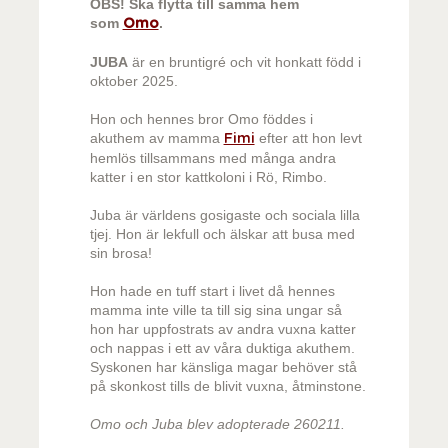
OBS! Ska flytta till samma hem
som
.
Omo
JUBA
är en bruntigré och vit honkatt född i
oktober 2025.
Hon och hennes bror Omo föddes i
akuthem av mamma
efter att hon levt
Fimi
hemlös tillsammans med många andra
katter i en stor kattkoloni i Rö, Rimbo.
Juba är världens gosigaste och sociala lilla
tjej. Hon är lekfull och älskar att busa med
sin brosa!
Hon hade en tuff start i livet då hennes
mamma inte ville ta till sig sina ungar så
hon har uppfostrats av andra vuxna katter
och nappas i ett av våra duktiga akuthem.
Syskonen har känsliga magar behöver stå
på skonkost tills de blivit vuxna, åtminstone.
Omo och Juba blev adopterade 260211.