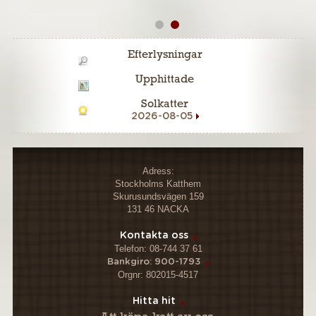
Efterlysningar
Upphittade
Solkatter
2026-08-05
Adress:
Stockholms Katthem
Skurusundsvägen 159
131 46 NACKA
Kontakta oss
Telefon: 08-744 37 61
Bankgiro: 900-1793
Orgnr: 802015-4517
Hitta hit