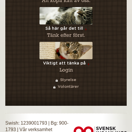
Att köpa katt av oss.
Så här går det till
Tänk efter först.
Viktigt att tänka på
Login
Styrelse
Volontärer
Swish: 1239001793 | Bg: 900-
1793 | Vår verksamhet