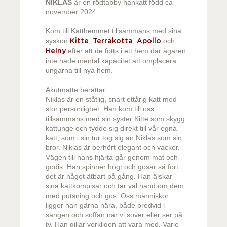
NIKLAS
är en rödtabby hankatt född ca
november 2024.
Kom till Katthemmet tillsammans med sina
syskon
,
,
och
Kitte
Terrakotta
Apollo
efter att de fötts i ett hem där ägaren
Helny
inte hade mental kapacitet att omplacera
ungarna till nya hem.
Akutmatte berättar
Niklas är en ståtlig, snart ettårig katt med
stor personlighet. Han kom till oss
tillsammans med sin syster Kitte som skygg
kattunge och tydde sig direkt till vår egna
katt, som i sin tur tog sig an Niklas som sin
bror. Niklas är oerhört elegant och vacker.
Vägen till hans hjärta går genom mat och
godis. Han spinner högt och gosar så fort
det är något ätbart på gång. Han älskar
sina kattkompisar och tar väl hand om dem
med putsning och gos. Oss människor
ligger han gärna nära, både bredvid i
sängen och soffan när vi sover eller ser på
tv. Han gillar verkligen att vara med. Varje