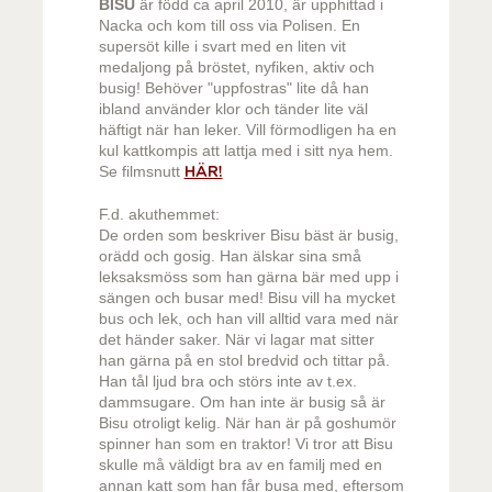
BISU
är född ca april 2010, är upphittad i
Nacka och kom till oss via Polisen. En
supersöt kille i svart med en liten vit
medaljong på bröstet, nyfiken, aktiv och
busig!
Behöver "uppfostras" lite då han
ibland använder klor och tänder lite väl
häftigt när han leker. Vill förmodligen ha en
kul kattkompis att lattja med i sitt nya hem.
Se filmsnutt
HÄR!
F.d. akuthemmet:
De orden som beskriver Bisu bäst är busig,
orädd och gosig. Han älskar sina små
leksaksmöss som han gärna bär med upp i
sängen och busar med! Bisu vill ha mycket
bus och lek, och han vill alltid vara med när
det händer saker. När vi lagar mat sitter
han gärna på en stol bredvid och tittar på.
Han tål ljud bra och störs inte av t.ex.
dammsugare. Om han inte är busig så är
Bisu otroligt kelig. När han är på goshumör
spinner han som en traktor! Vi tror att Bisu
skulle må väldigt bra av en familj med en
annan katt som han får busa med, eftersom