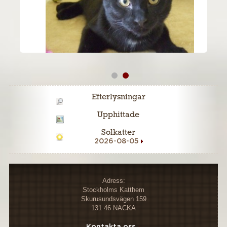
Efterlysningar
Upphittade
Solkatter
2026-08-05
Adress:
Stockholms Katthem
Skurusundsvägen 159
131 46 NACKA
Kontakta oss