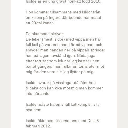
Isolde är en ung gråvit honkatt född 2010.
Hon kommer tillsammans med Isidor från
en koloni på Ingarö där boende har matat
ett 20-tal katter.
Fd akutmatte skriver:
De leker (mest Isidor) med vippa men har
full koll på vart ens hand är på vippan, och
smyger man handen ner på vippan springer
han på lagom avstånd igen. Båda jagar
efter torrisar som lek när jag kastar ut ett
par åt gången, men rullar en torris åter mot
mig får den vara tills jag flyttar på mig.
Isolde svarar på visslingar då låter hon
tillbaka och kan kika mot mig men kommer
inte nära inte.
Isolde måste ha en snäll kattkompis i sitt
nya hem.
Isolde åkte hem tillsammans med Dezi 5
februari 2012.