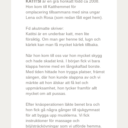
KATITSI
är en grå honkatt född ca 2008.
Hon kom till Katthemmet för
omplacering tillsammans med sina ungar
Lena och Rosa (som redan fått eget hem).
Fd akutmatte skriver:
Katitsi är en underbar katt, men lite
försiktig. Om man ger henne tid, lugn och
kärlek kan man få mycket kärlek tillbaka.
När hon kom till oss var hon mycket skygg
och hade skadat knä. I början fick vi bara
klappa henne med en långskaftad borste.
Med tiden hittade hon trygga platser, främst
sängen, där hon kunde slappna av och vi
märkte att hon älskar att få kel och
uppmärksamhet, hon tycker framför allt
mycket om att pussas.
Efter knäoperationen läkte benet bra och
hon fick gå några gånger till sjukgymnast
för att bygga upp musklerna. Vi fick
instruktioner för massage och
böj/sträckövningar som vi utförde hemma.