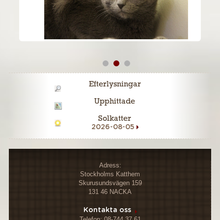
Efterlysningar
Upphittade
Solkatter
2026-08-05
Adress:
Stockholms Katthem
Skurusundsvägen 159
131 46 NACKA
Kontakta oss
Telefon: 08-744 37 61