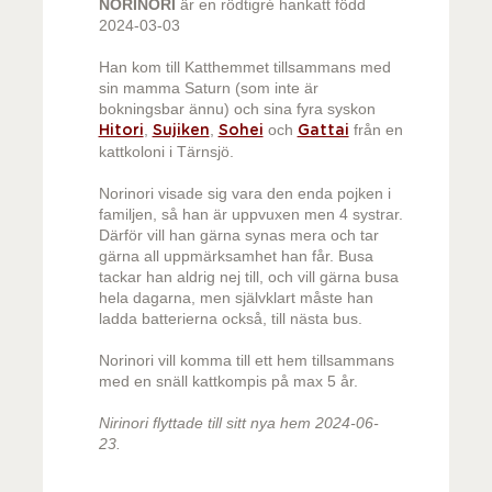
NORINORI
är en rödtigré hankatt född
2024-03-03
Han kom till Katthemmet tillsammans med
sin mamma Saturn (som inte är
bokningsbar ännu) och sina fyra syskon
,
,
och
från en
Hitori
Sujiken
Sohei
Gattai
kattkoloni i Tärnsjö.
Norinori visade sig vara den enda pojken i
familjen, så han är uppvuxen men 4 systrar.
Därför vill han gärna synas mera och tar
gärna all uppmärksamhet han får. Busa
tackar han aldrig nej till, och vill gärna busa
hela dagarna, men självklart måste han
ladda batterierna också, till nästa bus.
Norinori vill komma till ett hem tillsammans
med en snäll kattkompis på max 5 år.
Nirinori flyttade till sitt nya hem 2024-06-
23.