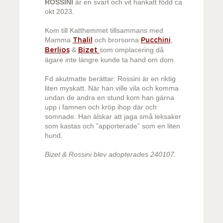
ROSSINI
är en svart och vit hankatt född ca
okt 2023.
Kom till Katthemmet tillsammans med
Mamma
och brorsorna
,
Thalil
Pucchini
&
som omplacering då
Berlios
Bizet
ägare inte längre kunde ta hand om dom.
Fd akutmatte berättar: Rossini är en riktig
liten myskatt. När han ville vila och komma
undan de andra en stund kom han gärna
upp i famnen och kröp ihop där och
somnade. Han älskar att jaga små leksaker
som kastas och ”apporterade” som en liten
hund.
Bizet & Rossini blev adopterades 240107.