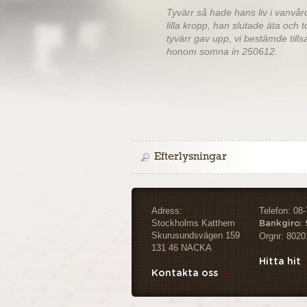
Tyvärr så hade hans liv i vanvå
lilla kropp, han slutade äta och 
tyvärr gav upp, vi bestämde till
honom somna in 250612.
Efterlysningar
Adress:
Telefon: 08
Stockholms Katthem
Bankgiro:
Skurusundsvägen 159
Orgnr: 8020
131 46 NACKA
Hitta hit
Kontakta oss