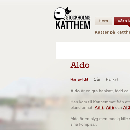
Hem
Våra 
Katter på Katt
Aldo
1 år
Hankatt
Har avlidit
Aldo
är en grå hankatt, född ca 
Han kom till Katthemmet från e
bland annat
,
och
Anis
Aila
Al
Aldo är en blyg men modig kille s
sina kompisar.