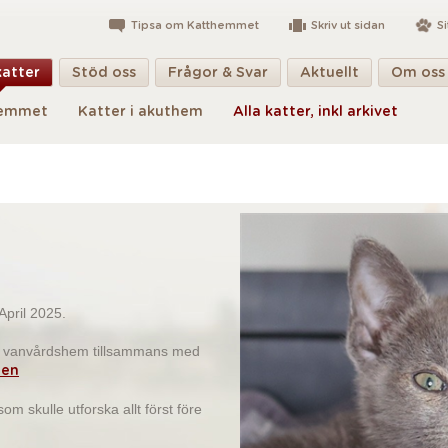
Tipsa om Katthemmet
Skriv ut sidan
S
katter
Stöd oss
Frågor & Svar
Aktuellt
Om oss
hemmet
Katter i akuthem
Alla katter, inkl arkivet
April 2025.
tt vanvårdshem tillsammans med
den
om skulle utforska allt först före