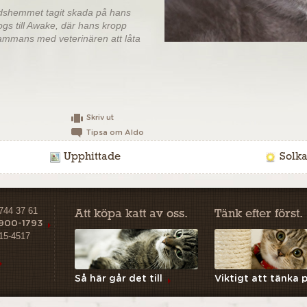
rdshemmet tagit skada på hans
togs till Awake, där hans kropp
sammans med veterinären att låta
Skriv ut
Tipsa om Aldo
Upphittade
Solka
-744 37 61
Att köpa katt av oss.
Tänk efter först.
 900-1793
15-4517
Så här går det till
Viktigt att tänka 