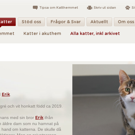
Tipsa om Katthemmet
Skriv ut sidan
S
katter
Stöd oss
Frågor & Svar
Aktuellt
Om oss
hemmet
Katter i akuthem
Alla katter, inkl arkivet
d
.
Erik
gré och vit honkatt född ca 2019.
mmans med sin bror
ifrån
Erik
en äldre dam som nu hamnat på
a hand om katterna. De skulle då