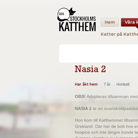
Hem
Våra 
Katter på Katt
Nasia 2
7 år
Honkatt
Har åkt hem
OBS!
Adopteras tillsamman me
NASIA 2
är en svartsköldpaddsti
Hon kom till Katthemmet tillsa
Grekland. Där har de bott hos 
hospice och inte längre kunde t