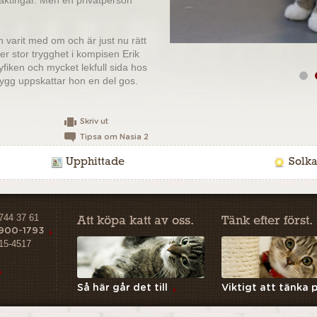
ktingar. Men en privatperson
on varit med om och är just nu rätt
er stor trygghet i kompisen Erik
fiken och mycket lekfull sida hos
rygg uppskattar hon en del gos.
kvar är friska i nuläget men risk
senare i hennes liv.
Skriv ut
Tipsa om Nasia 2
m utan barn. Gärna någon med
Upphittade
Solka
de 260312
.
-744 37 61
Att köpa katt av oss.
Tänk efter först.
 900-1793
15-4517
Så här går det till
Viktigt att tänka 