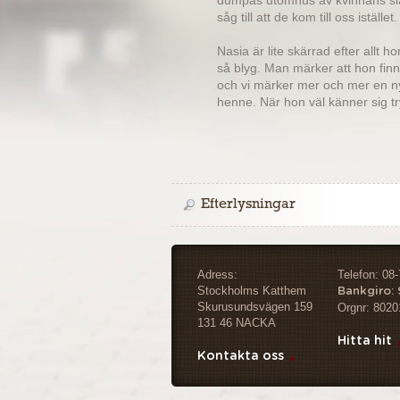
dumpas utomhus av kvinnans slä
såg till att de kom till oss istället.
Nasia är lite skärrad efter allt h
så blyg. Man märker att hon finn
och vi märker mer och mer en ny
henne. När hon väl känner sig t
Nasia har TR. De tänder hon har 
finns att fler tänder måste dras 
De vill komma till ett lugnt he
Efterlysningar
kattvana.
Erik och Nasia 2 blev adoptera
Adress:
Telefon: 08
Stockholms Katthem
Bankgiro:
Skurusundsvägen 159
Orgnr: 8020
131 46 NACKA
Hitta hit
Kontakta oss