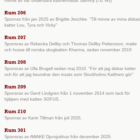
minne av vår underbara katthemskatt Sammy (f.d. Art)"
Rum 206
Sponras från jan 2025 av Brigitte Jeschke. "Till minne av mina älska
katter Lou, Tyra och Vicky"
Rum 207
Sponsras av Rebecka Dellby och Thomas Dellby Pettersson, matte
och husse till norska skogkatten Kharma, sedan november 2019
Rum 208
Sponsras av Ulla Brugell sedan maj 2010. "För att jag älskar katter
och för att jag beundrar den insats som Stockholms Katthem gör"
Rum 209
Sponsras av Gerd Lindgren från 1 november 2014 som tack för
hjälpen med katten SOFUS..
Rum 210
Sponras av Karin Tillman från juli 2025.
Rum 301
Sponsras av AWAKE Djursjukhus från december 2025.