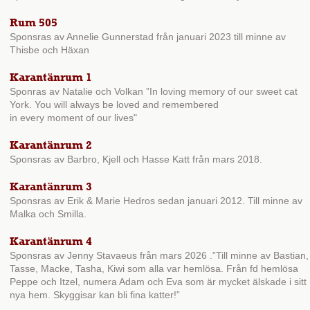
Rum 505
Sponsras av Annelie Gunnerstad från januari 2023 till minne av
Thisbe och Häxan
Karantänrum 1
Sponras av Natalie och Volkan ”In loving memory of our sweet cat
York. You will always be loved and remembered
in every moment of our lives"
Karantänrum 2
Sponsras av Barbro, Kjell och Hasse Katt från mars 2018.
Karantänrum 3
Sponsras av Erik & Marie Hedros sedan januari 2012. Till minne av
Malka och Smilla.
Karantänrum 4
Sponsras av Jenny Stavaeus från mars 2026
.”
Till minne av Bastian,
Tasse, Macke, Tasha, Kiwi som alla var hemlösa. Från fd hemlösa
Peppe och Itzel, numera Adam och Eva som är mycket älskade i sitt
nya hem. Skyggisar kan bli fina katter!”