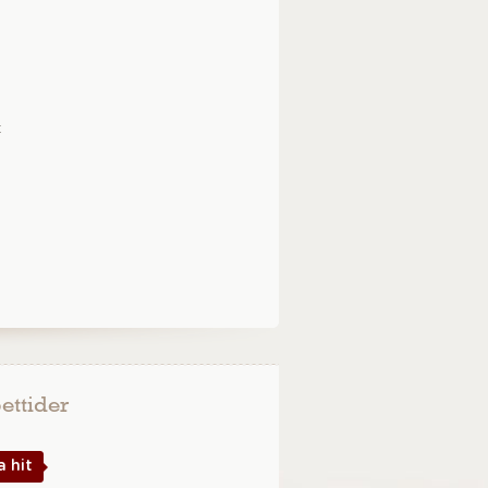
t
ettider
a hit