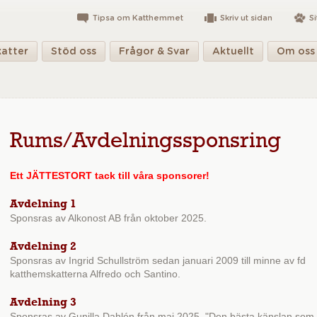
Tipsa om Katthemmet
Skriv ut sidan
S
katter
Stöd oss
Frågor & Svar
Aktuellt
Om oss
Rums/Avdelningssponsring
Ett JÄTTESTORT tack till våra sponsorer!
Avdelning 1
Sponsras av Alkonost AB från oktober 2025.
Avdelning 2
Sponsras av Ingrid Schullström sedan januari 2009 till minne av fd
katthemskatterna Alfredo och Santino.
Avdelning 3
Sponsras av Gunilla Dahlén från maj 2025. "Den b
ästa känslan som