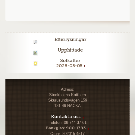
Efterlysningar
Upphittade
Solkatter
2026-08-05
Adress:
Stockholms Katthem
Skurusundsvägen 159
131 46 NACKA
Kontakta oss
Telefon: 08-744 37 61
Bankgiro: 900-1793
Orgnr: 802015-4517