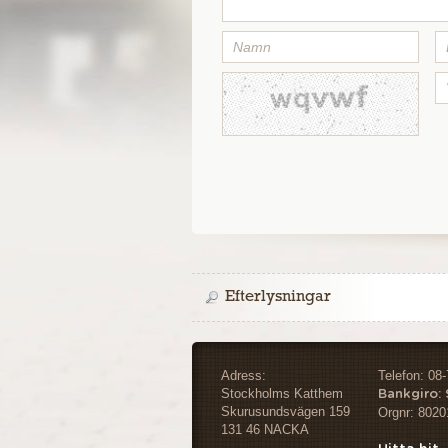
Efterlysningar
Adress:
Telefon: 08
Stockholms Katthem
Bankgiro:
Skurusundsvägen 159
Orgnr: 8020
131 46 NACKA