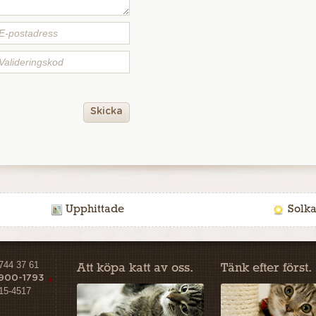
Skicka
Upphittade
Solka
-744 37 61
Att köpa katt av oss.
Tänk efter först.
 900-1793
15-4517