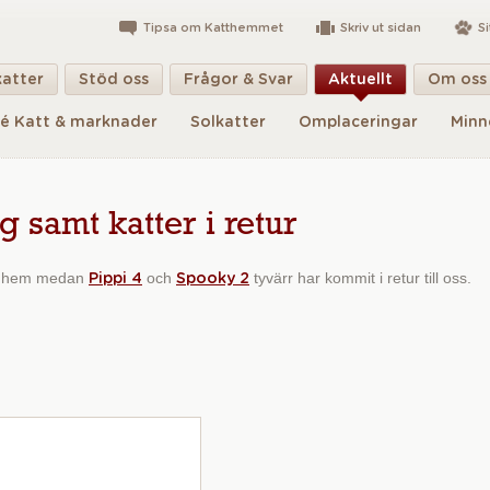
Tipsa om Katthemmet
Skriv ut sidan
S
katter
Stöd oss
Frågor & Svar
Aktuellt
Om oss
é Katt & marknader
Solkatter
Omplaceringar
Minn
samt katter i retur
 hem medan
och
tyvärr har kommit i retur till oss.
Pippi 4
Spooky 2