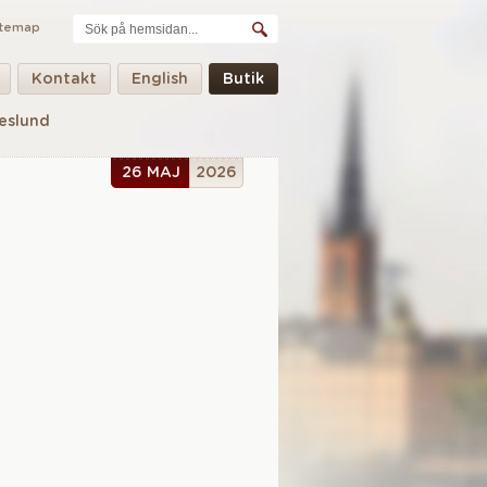
itemap
Kontakt
English
Butik
eslund
26 MAJ
2026