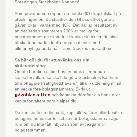
Föreningen Stockholms Katthem!
Som privatperson slipper du betala 30% kapitalskatt på
utdelningen om du skänker den till oss vilket gör att
gåvan ökar i värde med 40%. Det här är resultatet av
att det sedan sommaren 2006 är möjligt för
privatpersoner att skattefritt skänka sin aktieutdelning
till skattebefriade ideella organisationer med
allmännyttiga ändamål – som Stockholms Katthem.
Så här gör du för att skänka oss din
aktieutdelning:
Om du har dina aktier hos en bank eller annan
kapitalförvaltare så skall du göra Stockholms Katthem
till mottagare ("rättighetshavare") till din utdelning minst
en vecka före bolagsstämman. Skriv ut
och kontakta därefter din bank eller
gåvoblanketten
kapitalförvaltare som hjälper dig.
Du kan kontakta din bank, kapitalförvaltare eller besöka
bolagens hemsidor för att se när bolagsstämman äger
rum om du inte fått inbjudan som aktieägare till
bolagsstämman.