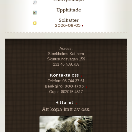
Upphittade
Solkatter
2026-08-05
Adress:
Stockholms Katthem
Skurusundsvägen 159
131 46 NACKA
Kontakta oss
Telefon: 08-744 37 61
Bankgiro: 900-1793
Orgnr: 802015-4517
Hitta hit
Att köpa katt av oss.